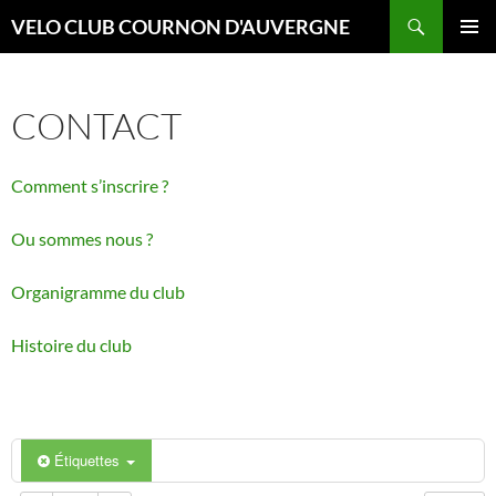
Aller
Recherche
VELO CLUB COURNON D'AUVERGNE
au
00:00
MENU
contenu
PRINCI
CONTACT
01:00
Comment s’inscrire ?
02:00
Ou sommes nous ?
03:00
Organigramme du club
04:00
Histoire du club
05:00
06:00
Étiquettes