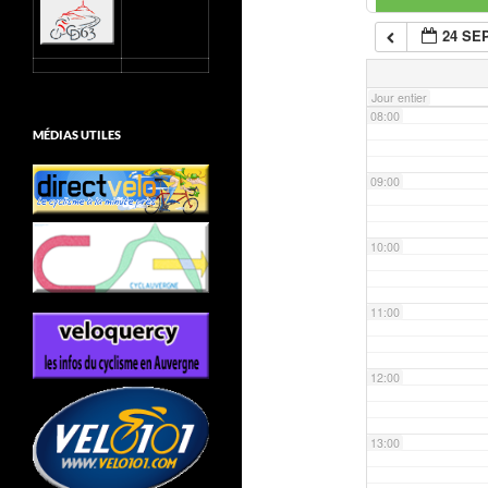
24 SE
07:00
Jour entier
08:00
MÉDIAS UTILES
09:00
10:00
11:00
12:00
13:00