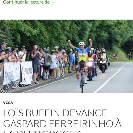
Les Cournonnais en évidence au Prix de 
Continuer la lecture de
→
VCCA
LOÏS BUFFIN DEVANCE
GASPARD FERREIRINHO À