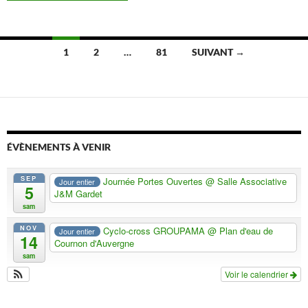
Navigation
1
2
…
81
SUIVANT →
des
articles
ÉVÈNEMENTS À VENIR
SEP
Journée Portes Ouvertes
@ Salle Associative
Jour entier
5
J&M Gardet
sam
NOV
Cyclo-cross GROUPAMA
@ Plan d'eau de
Jour entier
14
Cournon d'Auvergne
sam
Voir le calendrier