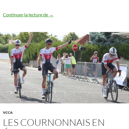
Le bérichon Thomas Jouannin devance A
Continuer la lecture de
→
VCCA
LES COURNONNAIS EN