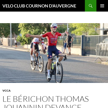
Aller
Recherche
VELO CLUB COURNON D'AUVERGNE
au
MENU
contenu
PRINCI
VCCA
LE BÉRICHON THOMAS
JOUANNIN DEVANCE