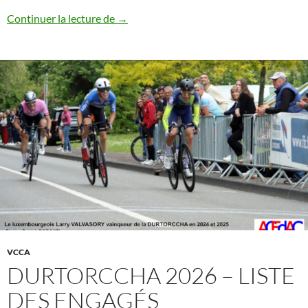
Loïs Buffin devance Gaspard Ferreirinho 
Continuer la lecture de
→
VCCA
DURTORCCHA 2026 – LISTE
DES ENGAGÉS