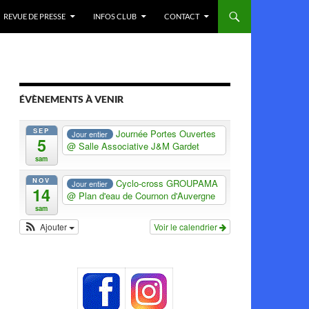
REVUE DE PRESSE
INFOS CLUB
CONTACT
ÉVÈNEMENTS À VENIR
SEP
Journée Portes Ouvertes
Jour entier
5
@ Salle Associative J&M Gardet
sam
NOV
Cyclo-cross GROUPAMA
Jour entier
14
@ Plan d'eau de Cournon d'Auvergne
sam
Ajouter
Voir le calendrier