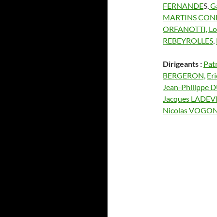
FERNANDE
S,
G
MARTINS CON
ORFANOTTI,
Lo
REBEYROLLES
,
Dirigeants :
Pat
BERGERON,
Er
Jean-Philippe
Jacques LADEV
Nicolas VOGO