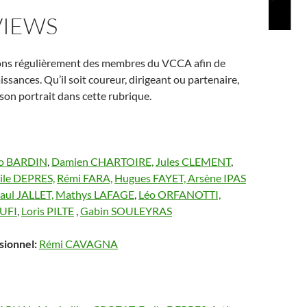
VIEWS
ons régulièrement des membres du VCCA afin de
issances. Qu’il soit coureur, dirigeant ou partenaire,
 son portrait dans cette rubrique.
o BARDIN
,
Damien CHARTOIRE,
Jules CLEMENT
,
le DEPRES,
Rémi FARA,
Hugues FAYET,
Arsène IPAS
aul JALLET,
Mathys LAFAGE
,
Léo ORFANOTTI,
UFI
,
Loris PILTE
,
Gabin SOULEYRAS
sionnel:
Rémi CAVAGNA