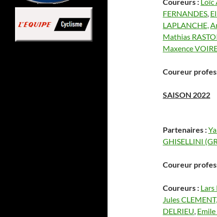
Coureurs :
Loïc
FERNANDES
,
E
LAPLANCHE,
A
Mathias RASTOI
Maxence VOIR
Coureur profess
SAISON 2022
Partenaires :
Ya
GHISELLINI (
Coureur profes
Coureurs :
Lars
Jules CLEMENT
DELRIEU
,
Emile