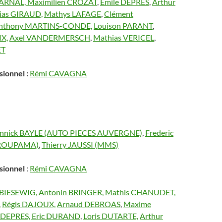
 ARNAL,
Maximilien CROZAT
,
Emile DEPRES
,
Arthur
lias GIRAUD,
Mathys LAFAGE
,
Clément
nthony MARTINS-CONDE,
Louison PARANT
,
X,
Axel VANDERMERSCH
,
Mathias VERICEL
,
ET
ionnel :
Rémi CAVAGNA
nnick BAYLE (AUTO PIECES AUVERGNE)
,
Frederic
GROUPAMA)
,
Thierry JAUSSI (MMS)
sionnel
:
Rémi CAVAGNA
 BIESEWIG,
Antonin BRINGER,
Mathis CHANUDET,
,
Régis DAJOUX,
Arnaud DEBROAS
,
Maxime
 DEPRES,
Eric DURAND
,
Loris DUTARTE,
Arthur