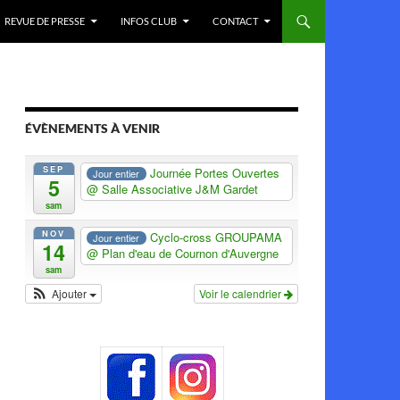
REVUE DE PRESSE
INFOS CLUB
CONTACT
ÉVÈNEMENTS À VENIR
SEP
Journée Portes Ouvertes
Jour entier
5
@ Salle Associative J&M Gardet
sam
NOV
Cyclo-cross GROUPAMA
Jour entier
14
@ Plan d'eau de Cournon d'Auvergne
sam
Ajouter
Voir le calendrier