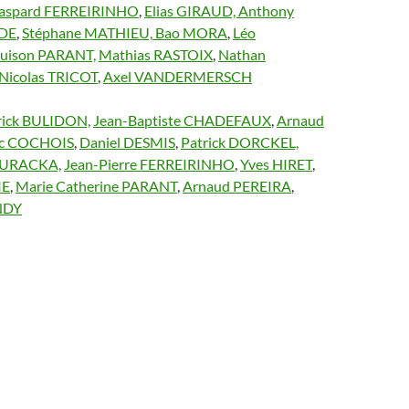
aspard FERREIRINHO
,
Elias GIRAUD,
Anthony
DE
,
Stéphane MATHIEU,
Bao MORA
,
Léo
uison PARANT,
Mathias RASTOIX
,
Nathan
Nicolas TRICOT
,
Axel VANDERMERSCH
rick BULIDON,
Jean-Baptiste CHADEFAUX
,
Arnaud
ic COCHOIS
,
Daniel DESMIS
,
Patrick DORCKEL,
 DURACKA,
Jean-Pierre FERREIRINHO
,
Yves HIRET
,
IE
,
Marie Catherine PARANT
,
Arnaud PEREIRA
,
NDY