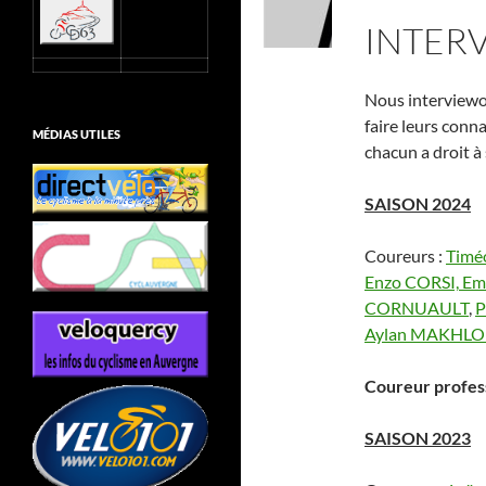
INTER
Nous interview
faire leurs conna
MÉDIAS UTILES
chacun a droit à
SAISON 2024
Coureurs :
Timé
Enzo CORSI,
Emi
CORNUAULT
,
P
Aylan MAKHLO
Coureur profes
SAISON 2023