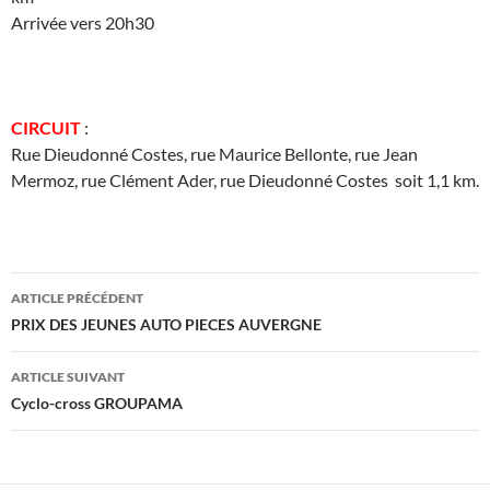
Arrivée vers 20h30
CIRCUI
T
:
Rue Dieudonné Costes, rue Maurice Bellonte, rue Jean
Mermoz, rue Clément Ader, rue Dieudonné Costes soit 1,1 km.
Navigation
ARTICLE PRÉCÉDENT
des
PRIX DES JEUNES AUTO PIECES AUVERGNE
articles
ARTICLE SUIVANT
Cyclo-cross GROUPAMA