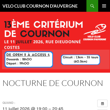
Aller
Recherche
VELO CLUB COURNON D'AUVERGNE
au
MENU
contenu
PRINCI
NOCTURNE DE COURNON
QUAND :
11 juillet 2026 @ 19:00 – 20:45