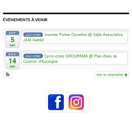
ÉVÈNEMENTS À VENIR
SEP
Journée Portes Ouvertes
@ Salle Associative
Jour entier
5
J&M Gardet
sam
NOV
Cyclo-cross GROUPAMA
@ Plan d'eau de
Jour entier
14
Cournon d'Auvergne
sam
Voir le calendrier