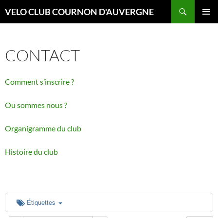
Aller
Recherche
VELO CLUB COURNON D'AUVERGNE
au
MENU
contenu
PRINCI
CONTACT
Comment s’inscrire ?
Ou sommes nous ?
Organigramme du club
Histoire du club
Étiquettes