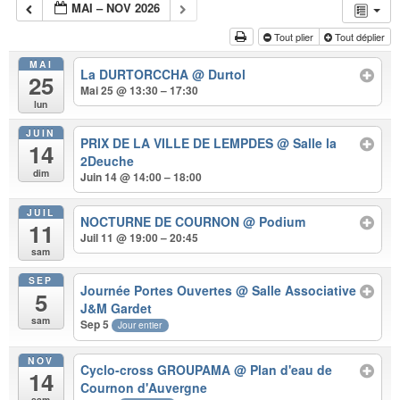
MAI – NOV 2026
Tout plier
Tout déplier
MAI
La DURTORCCHA
@ Durtol
25
Mai 25 @ 13:30 – 17:30
lun
JUIN
PRIX DE LA VILLE DE LEMPDES
@ Salle la
14
2Deuche
dim
Juin 14 @ 14:00 – 18:00
JUIL
NOCTURNE DE COURNON
@ Podium
11
Juil 11 @ 19:00 – 20:45
sam
SEP
Journée Portes Ouvertes
@ Salle Associative
5
J&M Gardet
sam
Sep 5
Jour entier
NOV
Cyclo-cross GROUPAMA
@ Plan d'eau de
14
Cournon d'Auvergne
sam