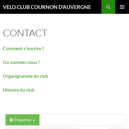
Aller
Recherche
VELO CLUB COURNON D'AUVERGNE
au
MENU
contenu
PRINCI
CONTACT
Comment s’inscrire ?
Ou sommes nous ?
Organigramme du club
Histoire du club
Étiquettes