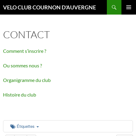
Aller
Recherche
VELO CLUB COURNON D'AUVERGNE
au
00:00
MENU
contenu
PRINCI
CONTACT
01:00
Comment s’inscrire ?
02:00
Ou sommes nous ?
03:00
Organigramme du club
04:00
Histoire du club
05:00
06:00
Étiquettes