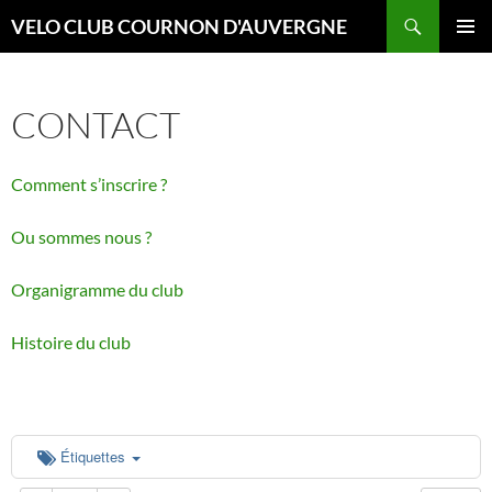
Aller
Recherche
VELO CLUB COURNON D'AUVERGNE
au
00:00
MENU
contenu
PRINCI
CONTACT
01:00
Comment s’inscrire ?
02:00
Ou sommes nous ?
03:00
Organigramme du club
04:00
Histoire du club
05:00
06:00
Étiquettes