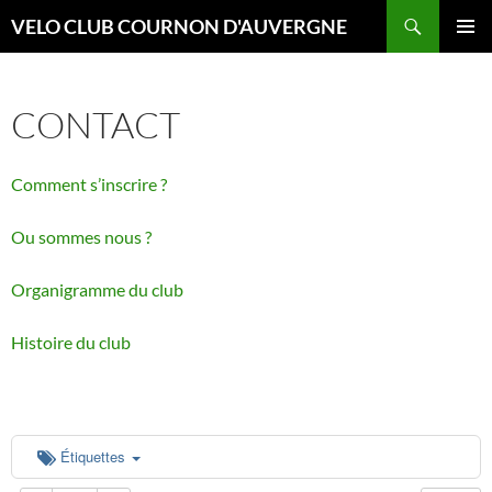
Aller
Recherche
VELO CLUB COURNON D'AUVERGNE
au
00:00
MENU
contenu
PRINCI
CONTACT
01:00
Comment s’inscrire ?
02:00
Ou sommes nous ?
03:00
Organigramme du club
04:00
Histoire du club
05:00
06:00
Étiquettes