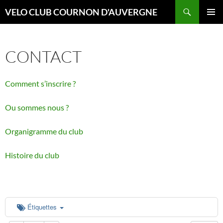
Aller
Recherche
VELO CLUB COURNON D'AUVERGNE
au
00:00
MENU
contenu
PRINCI
CONTACT
01:00
Comment s’inscrire ?
02:00
Ou sommes nous ?
03:00
Organigramme du club
04:00
Histoire du club
05:00
06:00
Étiquettes