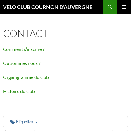
Aller
Recherche
VELO CLUB COURNON D'AUVERGNE
au
00:00
MENU
contenu
PRINCI
CONTACT
01:00
Comment s’inscrire ?
02:00
Ou sommes nous ?
03:00
Organigramme du club
04:00
Histoire du club
05:00
06:00
Étiquettes