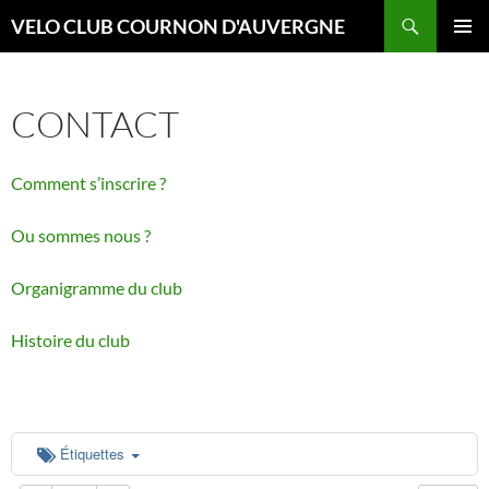
Aller
Recherche
VELO CLUB COURNON D'AUVERGNE
au
00:00
MENU
contenu
PRINCI
CONTACT
01:00
Comment s’inscrire ?
02:00
Ou sommes nous ?
03:00
Organigramme du club
04:00
Histoire du club
05:00
06:00
Étiquettes