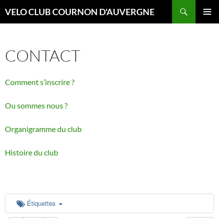
Aller
Recherche
VELO CLUB COURNON D'AUVERGNE
au
00:00
MENU
contenu
PRINCI
CONTACT
01:00
Comment s’inscrire ?
02:00
Ou sommes nous ?
03:00
Organigramme du club
04:00
Histoire du club
05:00
06:00
Étiquettes