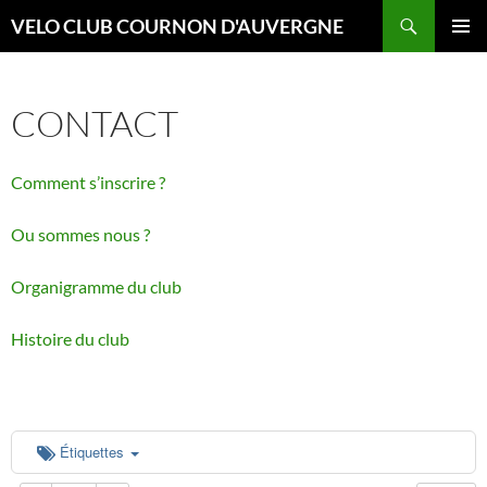
Aller
Recherche
VELO CLUB COURNON D'AUVERGNE
au
00:00
MENU
contenu
PRINCI
CONTACT
01:00
Comment s’inscrire ?
02:00
Ou sommes nous ?
03:00
Organigramme du club
04:00
Histoire du club
05:00
06:00
Étiquettes