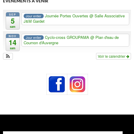
ÉVÈNEMENTS À VENIR
SEP
Journée Portes Ouvertes
@ Salle Associative
Jour entier
5
J&M Gardet
sam
NOV
Cyclo-cross GROUPAMA
@ Plan d'eau de
Jour entier
14
Cournon d'Auvergne
sam
Voir le calendrier