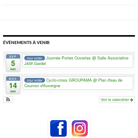
ÉVÈNEMENTS À VENIR
SEP
Journée Portes Ouvertes
@ Salle Associative
Jour entier
5
J&M Gardet
sam
NOV
Cyclo-cross GROUPAMA
@ Plan d'eau de
Jour entier
14
Cournon d'Auvergne
sam
Voir le calendrier