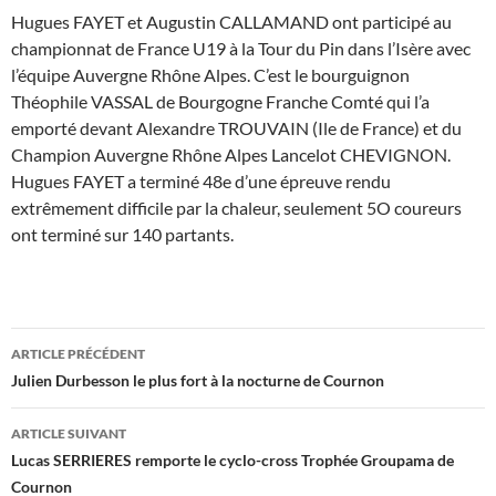
Hugues FAYET et Augustin CALLAMAND ont participé au
championnat de France U19 à la Tour du Pin dans l’Isère avec
l’équipe Auvergne Rhône Alpes. C’est le bourguignon
Théophile VASSAL de Bourgogne Franche Comté qui l’a
emporté devant Alexandre TROUVAIN (Ile de France) et du
Champion Auvergne Rhône Alpes Lancelot CHEVIGNON.
Hugues FAYET a terminé 48e d’une épreuve rendu
extrêmement difficile par la chaleur, seulement 5O coureurs
ont terminé sur 140 partants.
Navigation
ARTICLE PRÉCÉDENT
des
Julien Durbesson le plus fort à la nocturne de Cournon
articles
ARTICLE SUIVANT
Lucas SERRIERES remporte le cyclo-cross Trophée Groupama de
Cournon