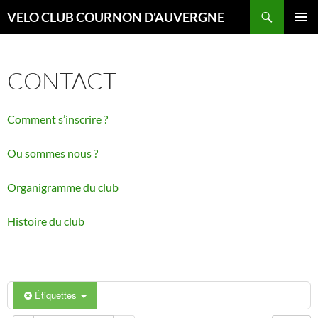
Aller
Recherche
VELO CLUB COURNON D'AUVERGNE
au
MENU
contenu
PRINCI
CONTACT
Comment s’inscrire ?
Ou sommes nous ?
Organigramme du club
Histoire du club
Étiquettes