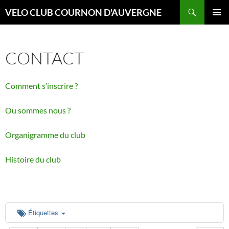
Aller
Recherche
VELO CLUB COURNON D'AUVERGNE
au
MENU
contenu
PRINCI
CONTACT
Comment s’inscrire ?
Ou sommes nous ?
Organigramme du club
Histoire du club
Étiquettes