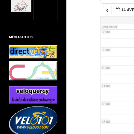
14 AVR
07:00
Jour entier
08:00
MÉDIAS UTILES
09:00
10:00
11:00
12:00
13:00