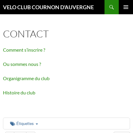
Aller
Recherche
VELO CLUB COURNON D'AUVERGNE
au
00:00
MENU
contenu
PRINCI
CONTACT
01:00
Comment s’inscrire ?
02:00
Ou sommes nous ?
03:00
Organigramme du club
04:00
Histoire du club
05:00
06:00
Étiquettes