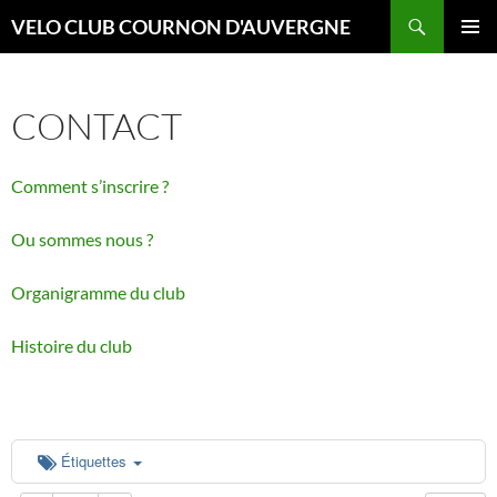
Aller
Recherche
VELO CLUB COURNON D'AUVERGNE
au
00:00
MENU
contenu
PRINCI
CONTACT
01:00
Comment s’inscrire ?
02:00
Ou sommes nous ?
03:00
Organigramme du club
04:00
Histoire du club
05:00
06:00
Étiquettes