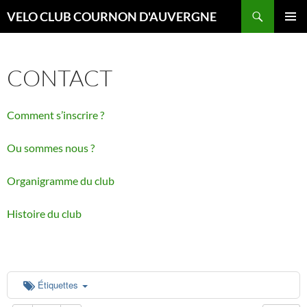
Aller
Recherche
VELO CLUB COURNON D'AUVERGNE
au
MENU
contenu
00:00
PRINCI
CONTACT
01:00
Comment s’inscrire ?
02:00
Ou sommes nous ?
03:00
Organigramme du club
04:00
Histoire du club
05:00
Étiquettes
06:00