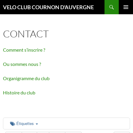
Aller
Recherche
VELO CLUB COURNON D'AUVERGNE
au
MENU
contenu
PRINCI
CONTACT
Comment s’inscrire ?
Ou sommes nous ?
Organigramme du club
Histoire du club
Étiquettes