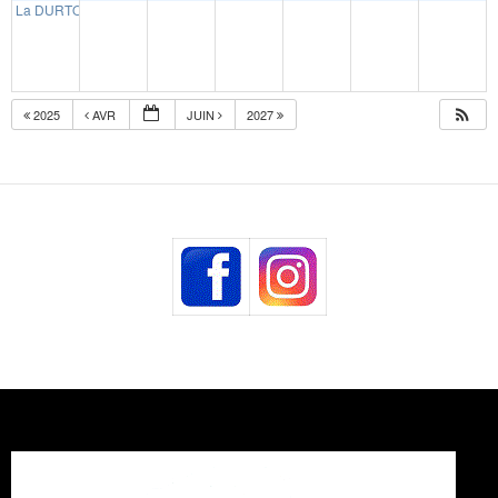
La DURTORCCHA
13:30
2025
AVR
JUIN
2027