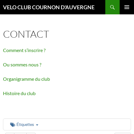
Aller
Recherche
VELO CLUB COURNON D'AUVERGNE
au
00:00
MENU
contenu
PRINCI
CONTACT
01:00
Comment s’inscrire ?
02:00
Ou sommes nous ?
03:00
Organigramme du club
04:00
Histoire du club
05:00
06:00
Étiquettes